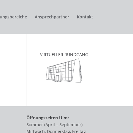
tungsbereiche
Ansprechpartner
Kontakt
VIRTUELLER RUNDGANG
Öffnungszeiten Ulm:
Sommer (April – September)
Mittwoch, Donnerstag, Freitag