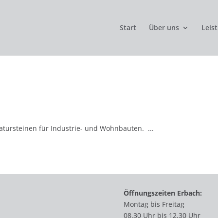
Start
Über uns
Leis
atursteinen für Industrie- und Wohnbauten. ...
Öffnungszeiten Erbach:
Montag bis Freitag
08.30 Uhr bis 12.30 Uhr